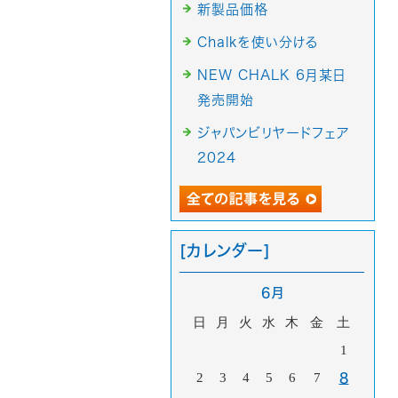
新製品価格
Chalkを使い分ける
NEW CHALK 6月某日
発売開始
ジャパンビリヤードフェア
2024
[カレンダー]
6月
日
月
火
水
木
金
土
1
2
3
4
5
6
7
8